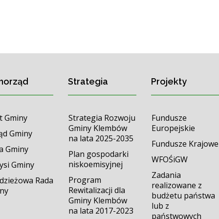
morząd
Strategia
Projekty
t Gminy
Strategia Rozwoju
Fundusze
Gminy Klembów
Europejskie
ąd Gminy
na lata 2025-2035
Fundusze Krajowe
a Gminy
Plan gospodarki
WFOŚiGW
niskoemisyjnej
tysi Gminy
Zadania
Program
dzieżowa Rada
realizowane z
Rewitalizacji dla
ny
budżetu państwa
Gminy Klembów
lub z
na lata 2017-2023
państwowych