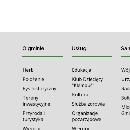
O gminie
Usługi
Sa
Herb
Edukacja
Wój
Położenie
Klub Dziecięcy
Urz
"Klembuś"
Rys historyczny
Rad
Kultura
Tereny
Soł
inwestycyjne
Służba zdrowia
Mło
Przyroda i
Organizacje
Gmi
turystyka
pozarządowe
Więcej »
Więcej »